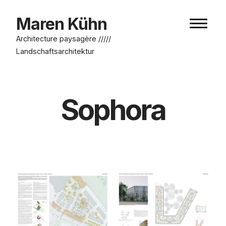
Aller
au
Maren Kühn
Bouton
contenu
de
Architecture paysagère /////
navigat
Landschaftsarchitektur
Sophora